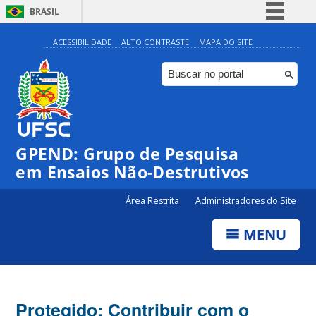
BRASIL
Simplifique!
ACESSIBILIDADE
ALTO CONTRASTE
MAPA DO SITE
Comunica BR
Participe
Acesso à informação
Legislação
GPEND: Grupo de Pesquisa
Canais
em Ensaios Não-Destrutivos
Área Restrita
Administradores do Site
MENU
Protegido: Contribuir com o